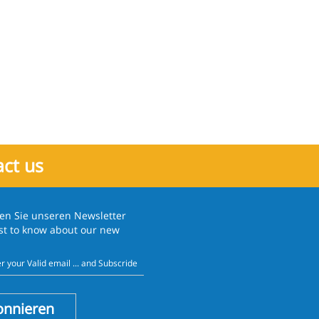
ct us
en Sie unseren
Newsletter
rst to know about our new
onnieren