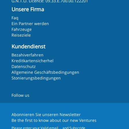
G.N.T.O. Licence: 09.33.E.700.00.122201
Unsere Firma
Faq
Ein Partner werden
Fahrzeuge
Reiseziele
Kundendienst
Bezahiverfahren
Kreditkartensicherhel
Datenschutz
Allgemeine Geschäftsbedingungen
Stonierungsbedingungen
Follow us
Abonnieren Sie unseren
Newsletter
Be the first to know about our new Ventures