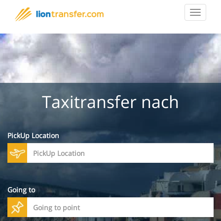
Toggle
navigat
Taxitransfer nach
PickUp Location
Going to