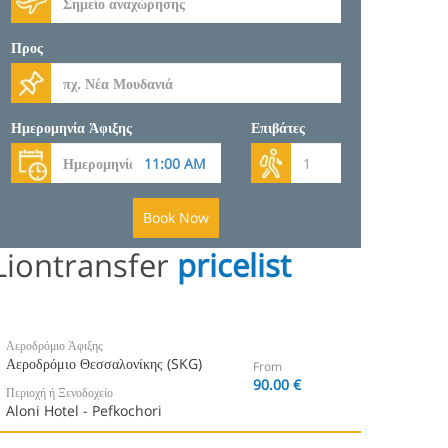
Προς
Ημερομηνία Άφιξης
Επιβάτες
Book Now
Liontransfer
pricelist
Αεροδρόμιο Άφιξης
Αεροδρόμιο Θεσσαλονίκης (SKG)
From
90.00 €
Περιοχή ή Ξενοδοχείο
Aloni Hotel - Pefkochori