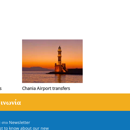
s
Chania Airport transfers
ινωνία
ε στο
Newsletter
rst to know about our new