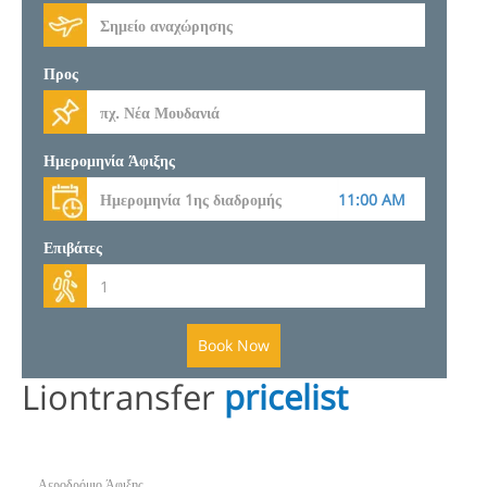
Προς
Ημερομηνία Άφιξης
Επιβάτες
Book Now
Liontransfer
pricelist
Αεροδρόμιο Άφιξης