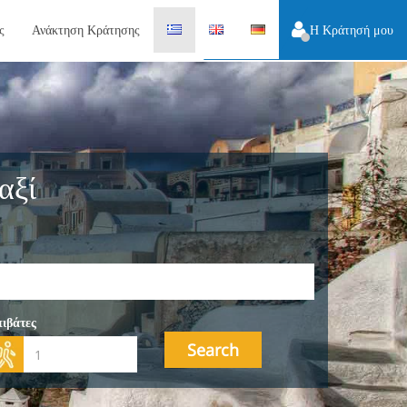
ς
Ανάκτηση Κράτησης
Η Κράτησή μου
αξί
ιβάτες
Search