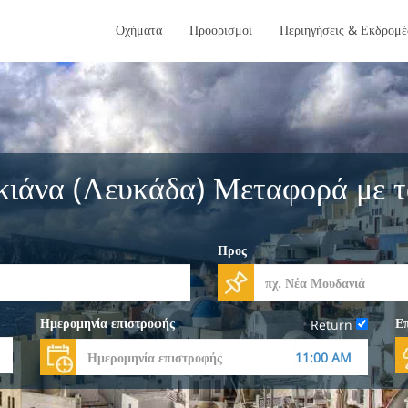
Οχήματα
Προορισμοί
Περιηγήσεις & Εκδρομέ
κιάνα (Λευκάδα) Μεταφορά με τ
Προς
Ημερομηνία επιστροφής
Επ
Return