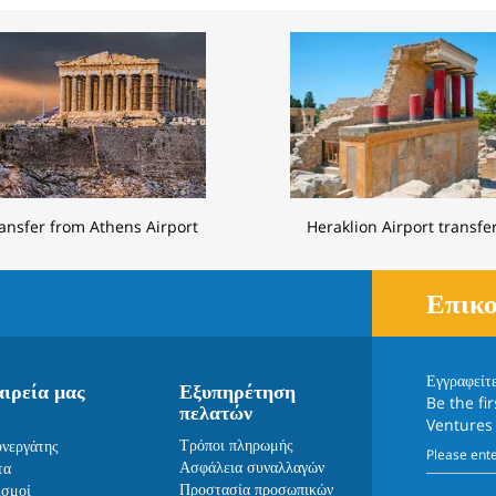
ansfer from Athens Airport
Heraklion Airport transfe
Επικο
Εγγραφείτ
αιρεία μας
Εξυπηρέτηση
Be the fi
πελατών
Ventures
Τρόποι πληρωμής
υνεργάτης
Ασφάλεια συναλλαγών
τα
Προστασία προσωπικών
ισμοί