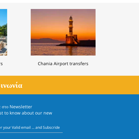
rs
Chania Airport transfers
ινωνία
ε στο
Newsletter
rst to know about our new