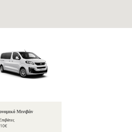
ονομικό Μινιβάν
Επιβάτες
.10€