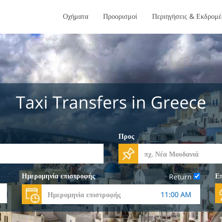
Οχήματα
Προορισμοί
Περιηγήσεις & Εκδρομέ
Taxi Transfers in Greece
Προς
Ημερομηνία επιστροφής
Επ
Return