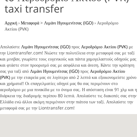
taxi transfer
Αρχική
›
Μεταφορά
>
Λιμάνι Ηγουμενίτσας (IGO)
›
Αεροδρόμιο
Ακτίου (PVK)
Απολαύστε
Λιμάνι Ηγουμενίτσας (IGO)
προς
Αεροδρόμιο Ακτίου (PVK)
με
την Liontransfer.com! Νιώστε την πολυτέλεια στην μεταφορά σας με ταξί
και μινιβαν, γνωρίστε τους ευγενικούς και πάντα χαμογελαστούς οδηγούς μας
και φτάστε στον προορισμό σας με ασφάλεια και άνεση. Κάντε την κράτηση
σας για ταξί από
Λιμάνι Ηγουμενίτσας (IGO)
προς
Αεροδρόμιο Ακτίου
(PVK)
με την εταιρεία μας σε λιγότερο από 2 λεπτά και εξοικονομείστε χρόνο
και χρήματα!! Οι επαγγελματίες οδηγοί μας θα σας περιμένουν στο
αεροδρόμιο με μια πινακίδα με το όνομα σας. Η απόσταση είναι 91 χλμ και η
διάρκεια της διαδρομής περίπου 80 λεπτά. Απολαύστε τις διακοπές σας στην
Ελλάδα ενώ άλλοι ακόμη περιμένουν στην πιάτσα των ταξί. Απολαύστε την
μεταφορά σας με την Liontransfer.com!