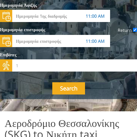
Ημερομηνία Άφιξης
Ημερομηνία επιστροφής
Return
Επιβάτες
Search
Αεροδρόμιο Θεσσαλονίκης
(SKG) to Νικήτη taxi